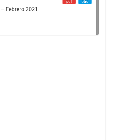
pdf
otro
s – Febrero 2021