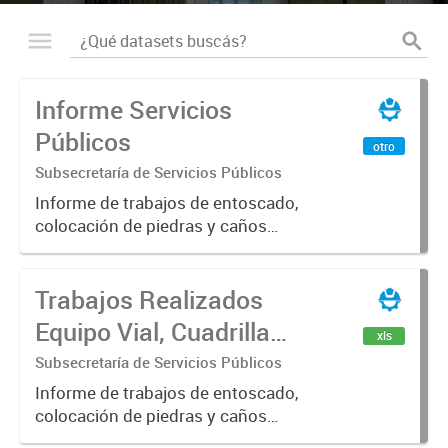
Informe Servicios
Públicos
otro
Subsecretaría de Servicios Públicos
Informe de trabajos de entoscado,
colocación de piedras y caños
(zanjeo - cruce de calles) Informe
de Cuadrilla de Bacheo: albañilería y
Trabajos Realizados
construcción, colocación de tapa
registro, reparación...
Equipo Vial, Cuadrilla
xls
Bacheo, Servicio
Subsecretaría de Servicios Públicos
Eléctrico - Noviembre
Informe de trabajos de entoscado,
colocación de piedras y caños
2021
(zanjeo - cruce de calles) Informe