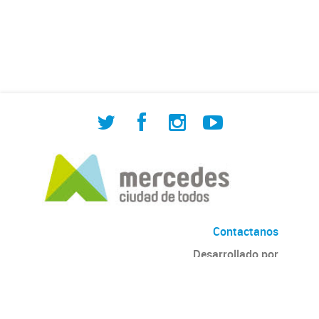
de Cuadrilla de Bacheo: albañilería y
construcción, colocación de tapa
registro, reparación...
Contactanos
Desarrollado por
Andino
con
CKAN
Versión: 2.6.3