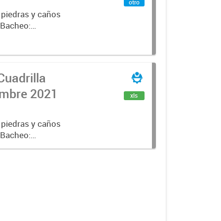
otro
 piedras y caños
e Bacheo:
istro,
Cuadrilla
iembre 2021
xls
 piedras y caños
e Bacheo:
istro,