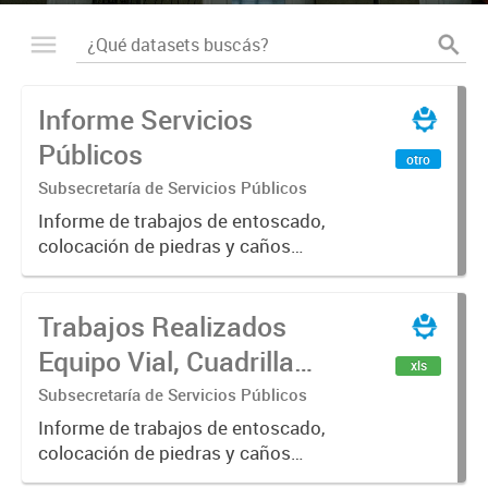
Informe Servicios
Públicos
otro
Subsecretaría de Servicios Públicos
Informe de trabajos de entoscado,
colocación de piedras y caños
(zanjeo - cruce de calles) Informe
de Cuadrilla de Bacheo: albañilería y
Trabajos Realizados
construcción, colocación de tapa
registro, reparación...
Equipo Vial, Cuadrilla
xls
Bacheo, Servicio
Subsecretaría de Servicios Públicos
Eléctrico - Noviembre
Informe de trabajos de entoscado,
colocación de piedras y caños
2021
(zanjeo - cruce de calles) Informe