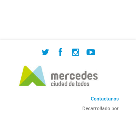
de Cuadrilla de Bacheo: albañilería y
construcción, colocación de tapa
registro, reparación...
Contactanos
Desarrollado por
Andino
con
CKAN
Versión: 2.6.3