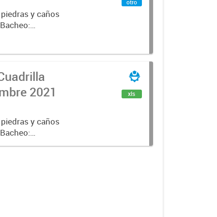
otro
 piedras y caños
e Bacheo:
istro,
Cuadrilla
iembre 2021
xls
 piedras y caños
e Bacheo:
istro,