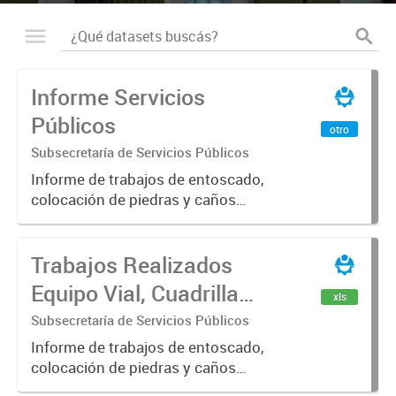
Informe Servicios
Públicos
otro
Subsecretaría de Servicios Públicos
Informe de trabajos de entoscado,
colocación de piedras y caños
(zanjeo - cruce de calles) Informe
de Cuadrilla de Bacheo: albañilería y
Trabajos Realizados
construcción, colocación de tapa
registro, reparación...
Equipo Vial, Cuadrilla
xls
Bacheo, Servicio
Subsecretaría de Servicios Públicos
Eléctrico - Noviembre
Informe de trabajos de entoscado,
colocación de piedras y caños
2021
(zanjeo - cruce de calles) Informe