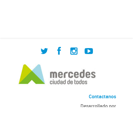
de Cuadrilla de Bacheo: albañilería y
construcción, colocación de tapa
registro, reparación...
Contactanos
Desarrollado por
Andino
con
CKAN
Versión: 2.6.3