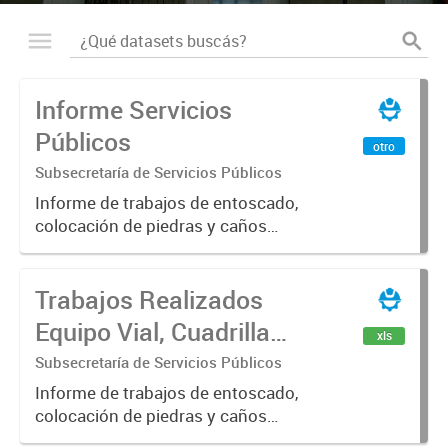
Informe Servicios
Públicos
otro
Subsecretaría de Servicios Públicos
Informe de trabajos de entoscado,
colocación de piedras y caños
(zanjeo - cruce de calles) Informe
de Cuadrilla de Bacheo: albañilería y
Trabajos Realizados
construcción, colocación de tapa
registro, reparación...
Equipo Vial, Cuadrilla
xls
Bacheo, Servicio
Subsecretaría de Servicios Públicos
Eléctrico - Noviembre
Informe de trabajos de entoscado,
colocación de piedras y caños
2021
(zanjeo - cruce de calles) Informe