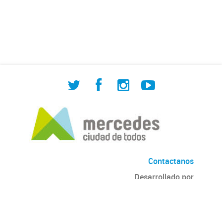
de Cuadrilla de Bacheo: albañilería y
construcción, colocación de tapa
registro, reparación...
Contactanos
Desarrollado por
Andino
con
CKAN
Versión: 2.6.3