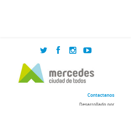
de Cuadrilla de Bacheo: albañilería y
construcción, colocación de tapa
registro, reparación...
Contactanos
Desarrollado por
Andino
con
CKAN
Versión: 2.6.3