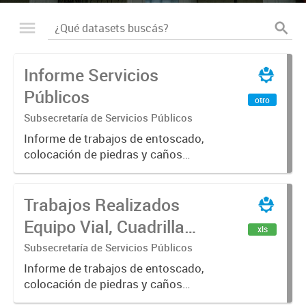
Informe Servicios
Públicos
otro
Subsecretaría de Servicios Públicos
Informe de trabajos de entoscado,
colocación de piedras y caños
(zanjeo - cruce de calles) Informe
de Cuadrilla de Bacheo: albañilería y
Trabajos Realizados
construcción, colocación de tapa
registro, reparación...
Equipo Vial, Cuadrilla
xls
Bacheo, Servicio
Subsecretaría de Servicios Públicos
Eléctrico - Noviembre
Informe de trabajos de entoscado,
colocación de piedras y caños
2021
(zanjeo - cruce de calles) Informe