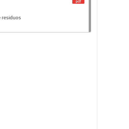
pdf
e residuos