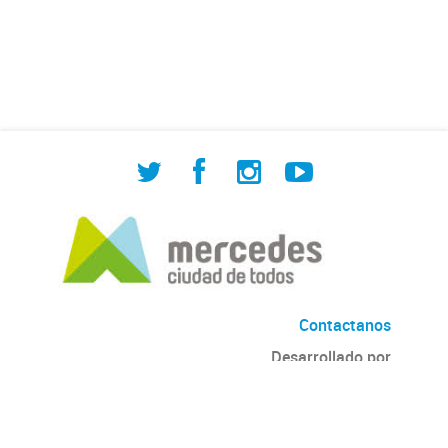
de Cuadrilla de Bacheo: albañilería y
construcción, colocación de tapa
registro, reparación...
Contactanos
Desarrollado por
Andino
con
CKAN
Versión: 2.6.3