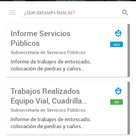
Informe Servicios
Públicos
otro
Subsecretaría de Servicios Públicos
Informe de trabajos de entoscado,
colocación de piedras y caños
(zanjeo - cruce de calles) Informe
de Cuadrilla de Bacheo: albañilería y
Trabajos Realizados
construcción, colocación de tapa
registro, reparación...
Equipo Vial, Cuadrilla
xls
Bacheo, Servicio
Subsecretaría de Servicios Públicos
Eléctrico - Noviembre
Informe de trabajos de entoscado,
colocación de piedras y caños
2021
(zanjeo - cruce de calles) Informe