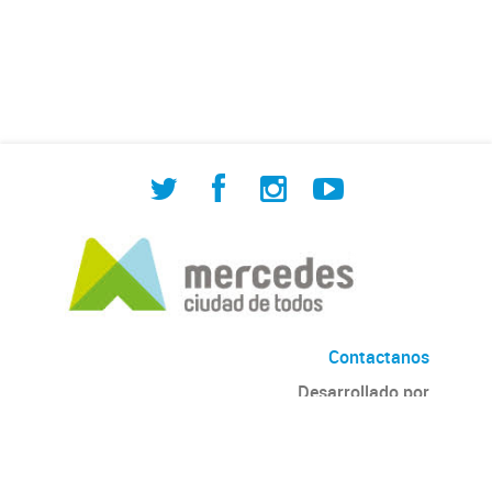
de Cuadrilla de Bacheo: albañilería y
construcción, colocación de tapa
registro, reparación...
Contactanos
Desarrollado por
Andino
con
CKAN
Versión: 2.6.3