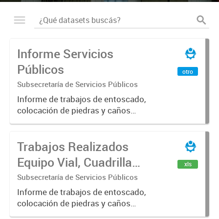
Informe Servicios
Públicos
otro
Subsecretaría de Servicios Públicos
Informe de trabajos de entoscado,
colocación de piedras y caños
(zanjeo - cruce de calles) Informe
de Cuadrilla de Bacheo: albañilería y
Trabajos Realizados
construcción, colocación de tapa
registro, reparación...
Equipo Vial, Cuadrilla
xls
Bacheo, Servicio
Subsecretaría de Servicios Públicos
Eléctrico - Noviembre
Informe de trabajos de entoscado,
colocación de piedras y caños
2021
(zanjeo - cruce de calles) Informe