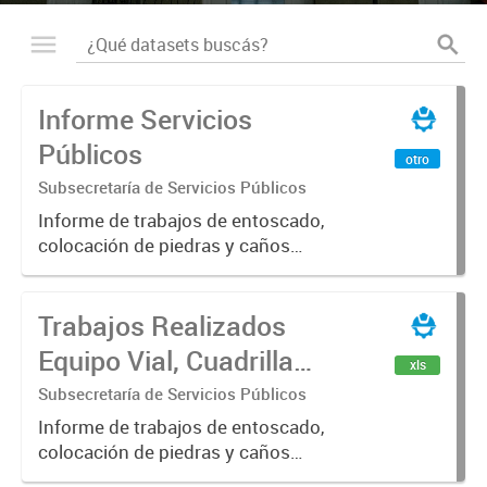
Informe Servicios
Públicos
otro
Subsecretaría de Servicios Públicos
Informe de trabajos de entoscado,
colocación de piedras y caños
(zanjeo - cruce de calles) Informe
de Cuadrilla de Bacheo: albañilería y
Trabajos Realizados
construcción, colocación de tapa
registro, reparación...
Equipo Vial, Cuadrilla
xls
Bacheo, Servicio
Subsecretaría de Servicios Públicos
Eléctrico - Noviembre
Informe de trabajos de entoscado,
colocación de piedras y caños
2021
(zanjeo - cruce de calles) Informe