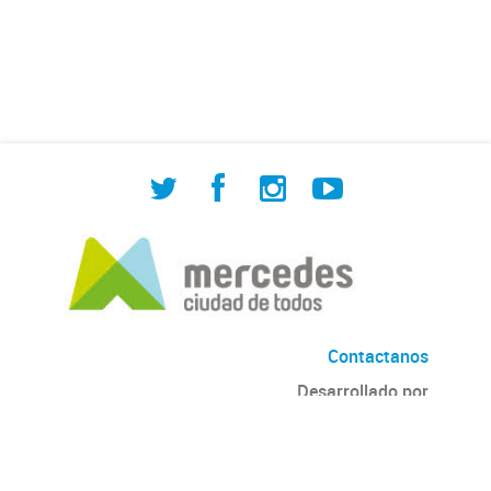
de Cuadrilla de Bacheo: albañilería y
construcción, colocación de tapa
registro, reparación...
Contactanos
Desarrollado por
Andino
con
CKAN
Versión: 2.6.3