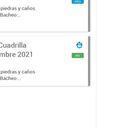
otro
 piedras y caños
e Bacheo:
istro,
Cuadrilla
iembre 2021
xls
 piedras y caños
e Bacheo:
istro,