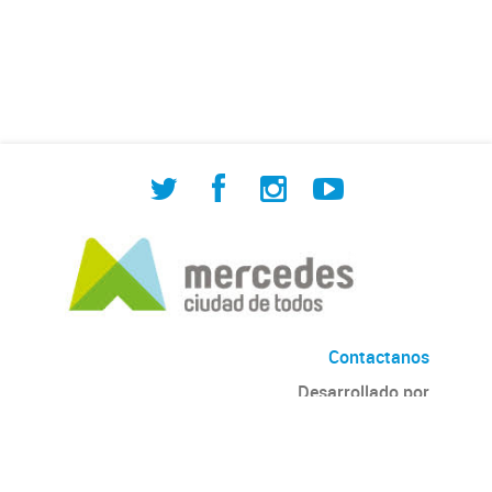
de Cuadrilla de Bacheo: albañilería y
construcción, colocación de tapa
registro, reparación...
Contactanos
Desarrollado por
Andino
con
CKAN
Versión: 2.6.3