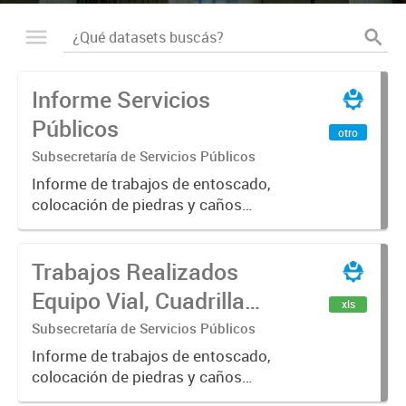
Informe Servicios
Públicos
otro
Subsecretaría de Servicios Públicos
Informe de trabajos de entoscado,
colocación de piedras y caños
(zanjeo - cruce de calles) Informe
de Cuadrilla de Bacheo: albañilería y
Trabajos Realizados
construcción, colocación de tapa
registro, reparación...
Equipo Vial, Cuadrilla
xls
Bacheo, Servicio
Subsecretaría de Servicios Públicos
Eléctrico - Noviembre
Informe de trabajos de entoscado,
colocación de piedras y caños
2021
(zanjeo - cruce de calles) Informe