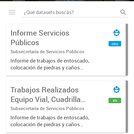
Informe Servicios
Públicos
otro
Subsecretaría de Servicios Públicos
Informe de trabajos de entoscado,
colocación de piedras y caños
(zanjeo - cruce de calles) Informe
de Cuadrilla de Bacheo: albañilería y
Trabajos Realizados
construcción, colocación de tapa
registro, reparación...
Equipo Vial, Cuadrilla
xls
Bacheo, Servicio
Subsecretaría de Servicios Públicos
Eléctrico - Noviembre
Informe de trabajos de entoscado,
colocación de piedras y caños
2021
(zanjeo - cruce de calles) Informe