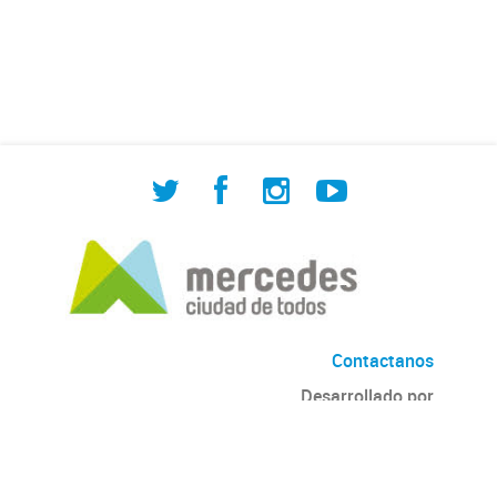
de Cuadrilla de Bacheo: albañilería y
construcción, colocación de tapa
registro, reparación...
Contactanos
Desarrollado por
Andino
con
CKAN
Versión: 2.6.3