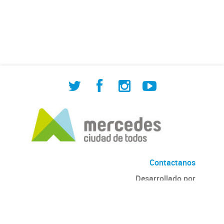
de Cuadrilla de Bacheo: albañilería y
construcción, colocación de tapa
registro, reparación...
Contactanos
Desarrollado por
Andino
con
CKAN
Versión: 2.6.3