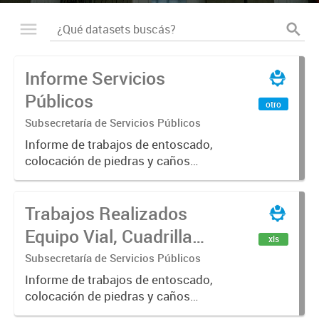
Informe Servicios
Públicos
otro
Subsecretaría de Servicios Públicos
Informe de trabajos de entoscado,
colocación de piedras y caños
(zanjeo - cruce de calles) Informe
de Cuadrilla de Bacheo: albañilería y
Trabajos Realizados
construcción, colocación de tapa
registro, reparación...
Equipo Vial, Cuadrilla
xls
Bacheo, Servicio
Subsecretaría de Servicios Públicos
Eléctrico - Noviembre
Informe de trabajos de entoscado,
colocación de piedras y caños
2021
(zanjeo - cruce de calles) Informe