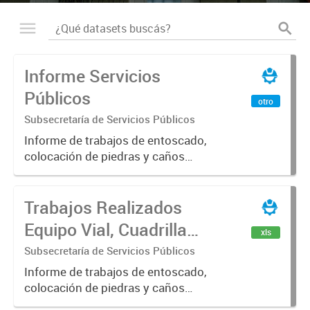
Informe Servicios
Públicos
otro
Subsecretaría de Servicios Públicos
Informe de trabajos de entoscado,
colocación de piedras y caños
(zanjeo - cruce de calles) Informe
de Cuadrilla de Bacheo: albañilería y
Trabajos Realizados
construcción, colocación de tapa
registro, reparación...
Equipo Vial, Cuadrilla
xls
Bacheo, Servicio
Subsecretaría de Servicios Públicos
Eléctrico - Noviembre
Informe de trabajos de entoscado,
colocación de piedras y caños
2021
(zanjeo - cruce de calles) Informe