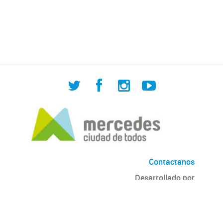
de Cuadrilla de Bacheo: albañilería y
construcción, colocación de tapa
registro, reparación...
Contactanos
Desarrollado por
Andino
con
CKAN
Versión: 2.6.3