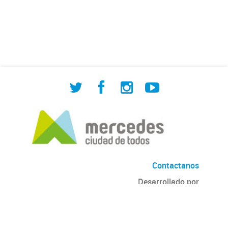
de Cuadrilla de Bacheo: albañilería y
construcción, colocación de tapa
registro, reparación...
Contactanos
Desarrollado por
Andino
con
CKAN
Versión: 2.6.3