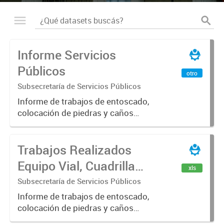
Informe Servicios
Públicos
otro
Subsecretaría de Servicios Públicos
Informe de trabajos de entoscado,
colocación de piedras y caños
(zanjeo - cruce de calles) Informe
de Cuadrilla de Bacheo: albañilería y
Trabajos Realizados
construcción, colocación de tapa
registro, reparación...
Equipo Vial, Cuadrilla
xls
Bacheo, Servicio
Subsecretaría de Servicios Públicos
Eléctrico - Noviembre
Informe de trabajos de entoscado,
colocación de piedras y caños
2021
(zanjeo - cruce de calles) Informe