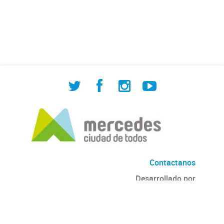
de Cuadrilla de Bacheo: albañilería y
construcción, colocación de tapa
registro, reparación...
Contactanos
Desarrollado por
Andino
con
CKAN
Versión: 2.6.3