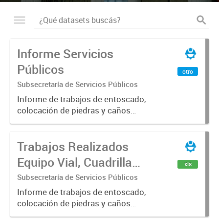
Informe Servicios
Públicos
otro
Subsecretaría de Servicios Públicos
Informe de trabajos de entoscado,
colocación de piedras y caños
(zanjeo - cruce de calles) Informe
de Cuadrilla de Bacheo: albañilería y
Trabajos Realizados
construcción, colocación de tapa
registro, reparación...
Equipo Vial, Cuadrilla
xls
Bacheo, Servicio
Subsecretaría de Servicios Públicos
Eléctrico - Noviembre
Informe de trabajos de entoscado,
colocación de piedras y caños
2021
(zanjeo - cruce de calles) Informe