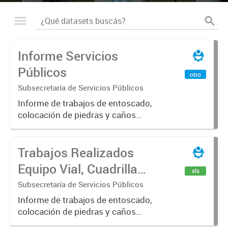
Informe Servicios
Públicos
otro
Subsecretaría de Servicios Públicos
Informe de trabajos de entoscado,
colocación de piedras y caños
(zanjeo - cruce de calles) Informe
de Cuadrilla de Bacheo: albañilería y
Trabajos Realizados
construcción, colocación de tapa
registro, reparación...
Equipo Vial, Cuadrilla
xls
Bacheo, Servicio
Subsecretaría de Servicios Públicos
Eléctrico - Noviembre
Informe de trabajos de entoscado,
colocación de piedras y caños
2021
(zanjeo - cruce de calles) Informe