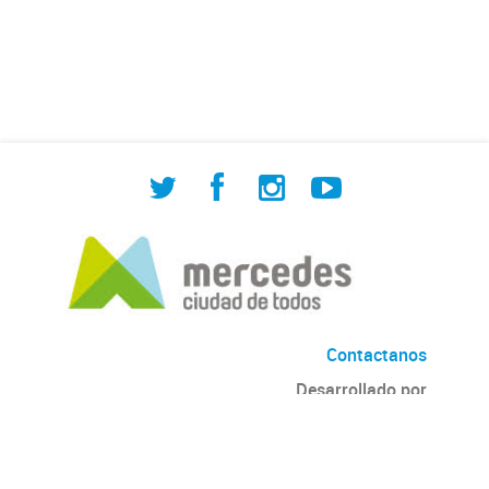
de Cuadrilla de Bacheo: albañilería y
construcción, colocación de tapa
registro, reparación...
Contactanos
Desarrollado por
Andino
con
CKAN
Versión: 2.6.3