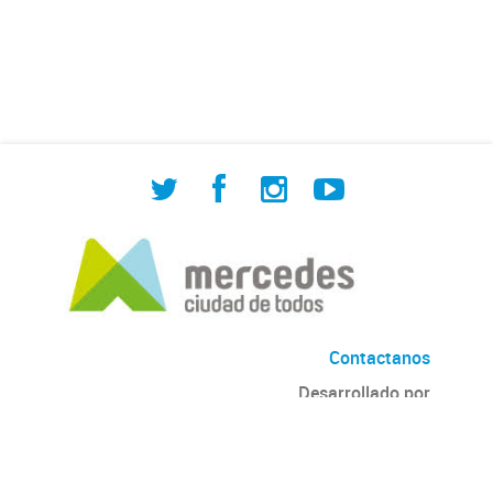
de Cuadrilla de Bacheo: albañilería y
construcción, colocación de tapa
registro, reparación...
Contactanos
Desarrollado por
Andino
con
CKAN
Versión: 2.6.3