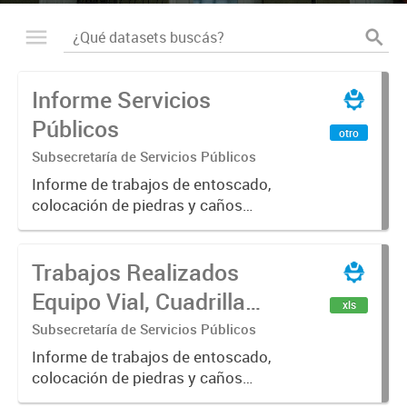
Informe Servicios
Públicos
otro
Subsecretaría de Servicios Públicos
Informe de trabajos de entoscado,
colocación de piedras y caños
(zanjeo - cruce de calles) Informe
de Cuadrilla de Bacheo: albañilería y
Trabajos Realizados
construcción, colocación de tapa
registro, reparación...
Equipo Vial, Cuadrilla
xls
Bacheo, Servicio
Subsecretaría de Servicios Públicos
Eléctrico - Noviembre
Informe de trabajos de entoscado,
colocación de piedras y caños
2021
(zanjeo - cruce de calles) Informe