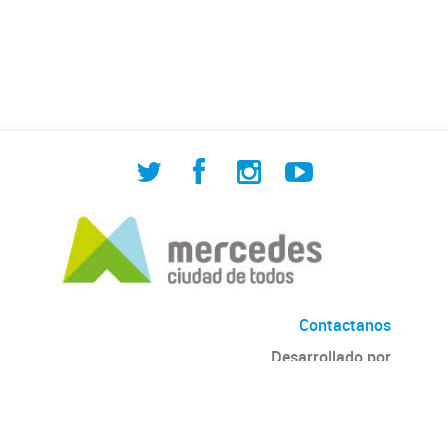
de Cuadrilla de Bacheo: albañilería y
construcción, colocación de tapa
registro, reparación...
Contactanos
Desarrollado por
Andino
con
CKAN
Versión: 2.6.3