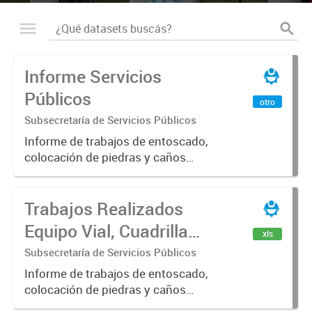
Informe Servicios
Públicos
otro
Subsecretaría de Servicios Públicos
Informe de trabajos de entoscado,
colocación de piedras y caños
(zanjeo - cruce de calles) Informe
de Cuadrilla de Bacheo: albañilería y
Trabajos Realizados
construcción, colocación de tapa
registro, reparación...
Equipo Vial, Cuadrilla
xls
Bacheo, Servicio
Subsecretaría de Servicios Públicos
Eléctrico - Noviembre
Informe de trabajos de entoscado,
colocación de piedras y caños
2021
(zanjeo - cruce de calles) Informe