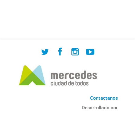
de Cuadrilla de Bacheo: albañilería y
construcción, colocación de tapa
registro, reparación...
Contactanos
Desarrollado por
Andino
con
CKAN
Versión: 2.6.3