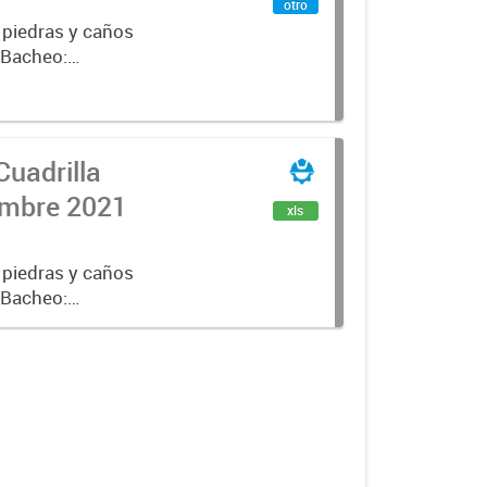
otro
 piedras y caños
e Bacheo:
istro,
Cuadrilla
iembre 2021
xls
 piedras y caños
e Bacheo:
istro,