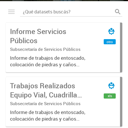
Informe Servicios
Públicos
otro
Subsecretaría de Servicios Públicos
Informe de trabajos de entoscado,
colocación de piedras y caños
(zanjeo - cruce de calles) Informe
de Cuadrilla de Bacheo: albañilería y
Trabajos Realizados
construcción, colocación de tapa
registro, reparación...
Equipo Vial, Cuadrilla
xls
Bacheo, Servicio
Subsecretaría de Servicios Públicos
Eléctrico - Noviembre
Informe de trabajos de entoscado,
colocación de piedras y caños
2021
(zanjeo - cruce de calles) Informe