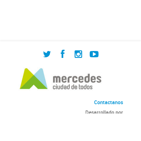
de Cuadrilla de Bacheo: albañilería y
construcción, colocación de tapa
registro, reparación...
Contactanos
Desarrollado por
Andino
con
CKAN
Versión: 2.6.3