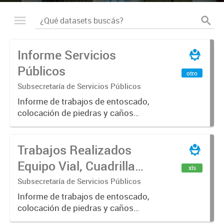
Informe Servicios
Públicos
otro
Subsecretaría de Servicios Públicos
Informe de trabajos de entoscado,
colocación de piedras y caños
(zanjeo - cruce de calles) Informe
de Cuadrilla de Bacheo: albañilería y
Trabajos Realizados
construcción, colocación de tapa
registro, reparación...
Equipo Vial, Cuadrilla
xls
Bacheo, Servicio
Subsecretaría de Servicios Públicos
Eléctrico - Noviembre
Informe de trabajos de entoscado,
colocación de piedras y caños
2021
(zanjeo - cruce de calles) Informe