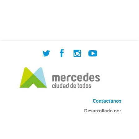
de Cuadrilla de Bacheo: albañilería y
construcción, colocación de tapa
registro, reparación...
Contactanos
Desarrollado por
Andino
con
CKAN
Versión: 2.6.3