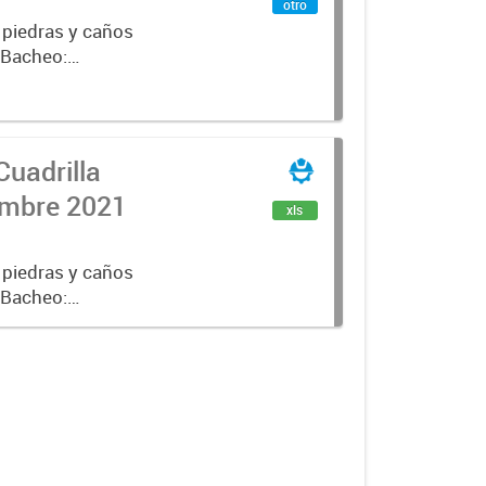
otro
 piedras y caños
e Bacheo:
istro,
Cuadrilla
iembre 2021
xls
 piedras y caños
e Bacheo:
istro,