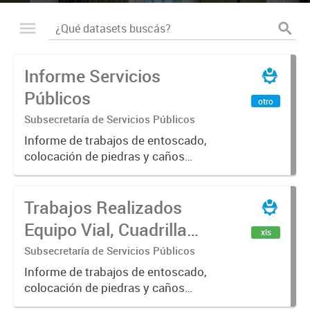
Informe Servicios
Públicos
otro
Subsecretaría de Servicios Públicos
Informe de trabajos de entoscado,
colocación de piedras y caños
(zanjeo - cruce de calles) Informe
de Cuadrilla de Bacheo: albañilería y
Trabajos Realizados
construcción, colocación de tapa
registro, reparación...
Equipo Vial, Cuadrilla
xls
Bacheo, Servicio
Subsecretaría de Servicios Públicos
Eléctrico - Noviembre
Informe de trabajos de entoscado,
colocación de piedras y caños
2021
(zanjeo - cruce de calles) Informe