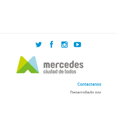
de Cuadrilla de Bacheo: albañilería y
construcción, colocación de tapa
registro, reparación...
Contactanos
Desarrollado por
Andino
con
CKAN
Versión: 2.6.3