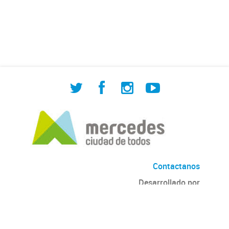
de Cuadrilla de Bacheo: albañilería y
construcción, colocación de tapa
registro, reparación...
Contactanos
Desarrollado por
Andino
con
CKAN
Versión: 2.6.3