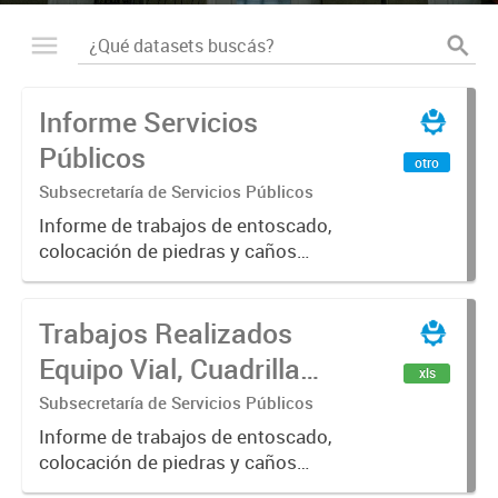
Informe Servicios
Públicos
otro
Subsecretaría de Servicios Públicos
Informe de trabajos de entoscado,
colocación de piedras y caños
(zanjeo - cruce de calles) Informe
de Cuadrilla de Bacheo: albañilería y
Trabajos Realizados
construcción, colocación de tapa
registro, reparación...
Equipo Vial, Cuadrilla
xls
Bacheo, Servicio
Subsecretaría de Servicios Públicos
Eléctrico - Noviembre
Informe de trabajos de entoscado,
colocación de piedras y caños
2021
(zanjeo - cruce de calles) Informe