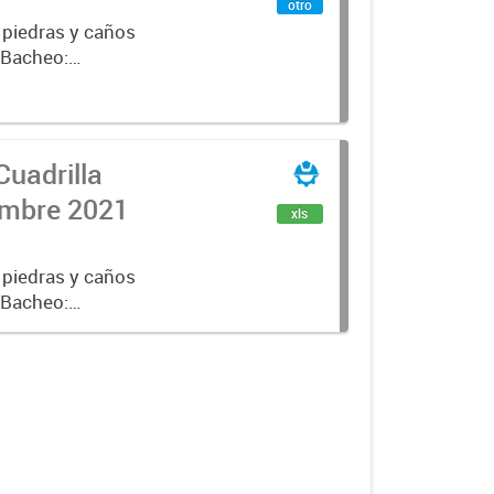
otro
 piedras y caños
e Bacheo:
istro,
Cuadrilla
iembre 2021
xls
 piedras y caños
e Bacheo:
istro,