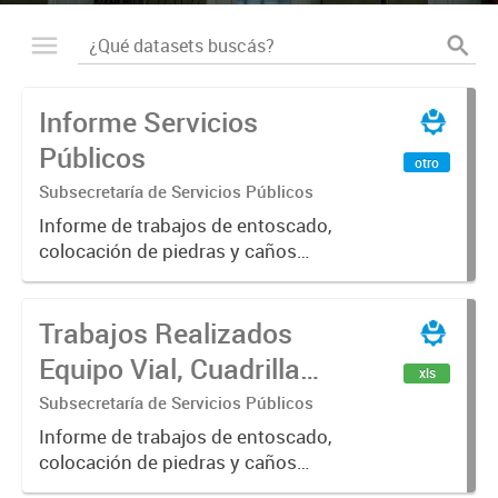
Informe Servicios
Públicos
otro
Subsecretaría de Servicios Públicos
Informe de trabajos de entoscado,
colocación de piedras y caños
(zanjeo - cruce de calles) Informe
de Cuadrilla de Bacheo: albañilería y
Trabajos Realizados
construcción, colocación de tapa
registro, reparación...
Equipo Vial, Cuadrilla
xls
Bacheo, Servicio
Subsecretaría de Servicios Públicos
Eléctrico - Noviembre
Informe de trabajos de entoscado,
colocación de piedras y caños
2021
(zanjeo - cruce de calles) Informe