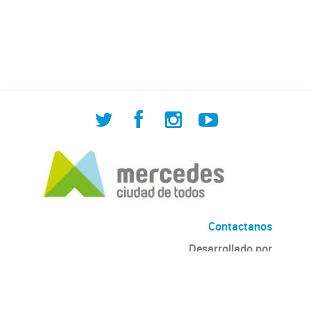
de Cuadrilla de Bacheo: albañilería y
construcción, colocación de tapa
registro, reparación...
Contactanos
Desarrollado por
Andino
con
CKAN
Versión: 2.6.3