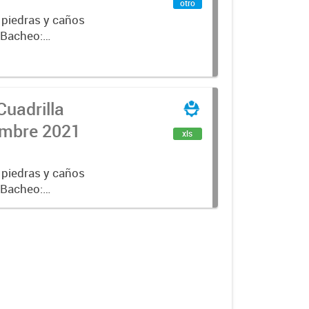
otro
 piedras y caños
e Bacheo:
istro,
Cuadrilla
iembre 2021
xls
 piedras y caños
e Bacheo:
istro,