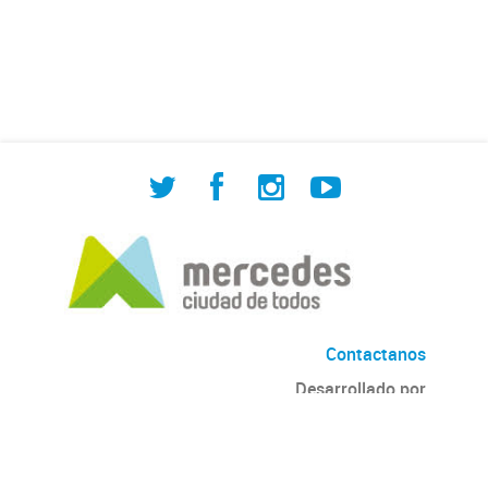
de Cuadrilla de Bacheo: albañilería y
construcción, colocación de tapa
registro, reparación...
Contactanos
Desarrollado por
Andino
con
CKAN
Versión: 2.6.3