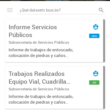
Informe Servicios
Públicos
otro
Subsecretaría de Servicios Públicos
Informe de trabajos de entoscado,
colocación de piedras y caños
(zanjeo - cruce de calles) Informe
de Cuadrilla de Bacheo: albañilería y
Trabajos Realizados
construcción, colocación de tapa
registro, reparación...
Equipo Vial, Cuadrilla
xls
Bacheo, Servicio
Subsecretaría de Servicios Públicos
Eléctrico - Noviembre
Informe de trabajos de entoscado,
colocación de piedras y caños
2021
(zanjeo - cruce de calles) Informe