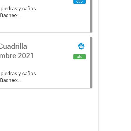
otro
 piedras y caños
e Bacheo:
istro,
Cuadrilla
iembre 2021
xls
 piedras y caños
e Bacheo:
istro,