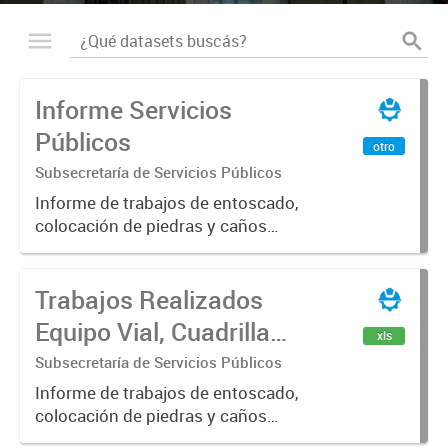
Informe Servicios
Públicos
otro
Subsecretaría de Servicios Públicos
Informe de trabajos de entoscado,
colocación de piedras y caños
(zanjeo - cruce de calles) Informe
de Cuadrilla de Bacheo: albañilería y
Trabajos Realizados
construcción, colocación de tapa
registro, reparación...
Equipo Vial, Cuadrilla
xls
Bacheo, Servicio
Subsecretaría de Servicios Públicos
Eléctrico - Noviembre
Informe de trabajos de entoscado,
colocación de piedras y caños
2021
(zanjeo - cruce de calles) Informe