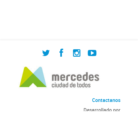
de Cuadrilla de Bacheo: albañilería y
construcción, colocación de tapa
registro, reparación...
Contactanos
Desarrollado por
Andino
con
CKAN
Versión: 2.6.3