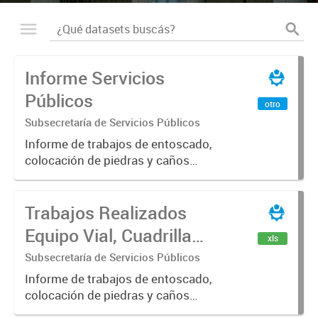
Informe Servicios
Públicos
otro
Subsecretaría de Servicios Públicos
Informe de trabajos de entoscado,
colocación de piedras y caños
(zanjeo - cruce de calles) Informe
de Cuadrilla de Bacheo: albañilería y
Trabajos Realizados
construcción, colocación de tapa
registro, reparación...
Equipo Vial, Cuadrilla
xls
Bacheo, Servicio
Subsecretaría de Servicios Públicos
Eléctrico - Noviembre
Informe de trabajos de entoscado,
colocación de piedras y caños
2021
(zanjeo - cruce de calles) Informe