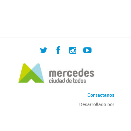
de Cuadrilla de Bacheo: albañilería y
construcción, colocación de tapa
registro, reparación...
Contactanos
Desarrollado por
Andino
con
CKAN
Versión: 2.6.3