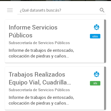
Informe Servicios
Públicos
otro
Subsecretaría de Servicios Públicos
Informe de trabajos de entoscado,
colocación de piedras y caños
(zanjeo - cruce de calles) Informe
de Cuadrilla de Bacheo: albañilería y
Trabajos Realizados
construcción, colocación de tapa
registro, reparación...
Equipo Vial, Cuadrilla
xls
Bacheo, Servicio
Subsecretaría de Servicios Públicos
Eléctrico - Noviembre
Informe de trabajos de entoscado,
colocación de piedras y caños
2021
(zanjeo - cruce de calles) Informe