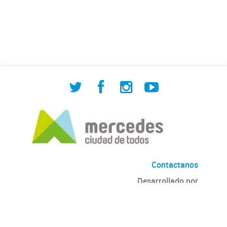
de Cuadrilla de Bacheo: albañilería y
construcción, colocación de tapa
registro, reparación...
Contactanos
Desarrollado por
Andino
con
CKAN
Versión: 2.6.3