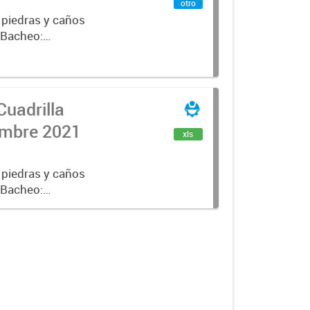
otro
 piedras y caños
e Bacheo:
istro,
Cuadrilla
iembre 2021
xls
 piedras y caños
e Bacheo:
istro,