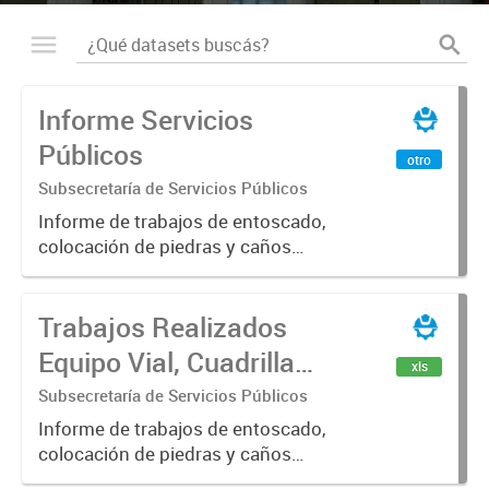
Informe Servicios
Públicos
otro
Subsecretaría de Servicios Públicos
Informe de trabajos de entoscado,
colocación de piedras y caños
(zanjeo - cruce de calles) Informe
de Cuadrilla de Bacheo: albañilería y
Trabajos Realizados
construcción, colocación de tapa
registro, reparación...
Equipo Vial, Cuadrilla
xls
Bacheo, Servicio
Subsecretaría de Servicios Públicos
Eléctrico - Noviembre
Informe de trabajos de entoscado,
colocación de piedras y caños
2021
(zanjeo - cruce de calles) Informe