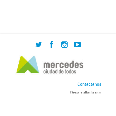
de Cuadrilla de Bacheo: albañilería y
construcción, colocación de tapa
registro, reparación...
Contactanos
Desarrollado por
Andino
con
CKAN
Versión: 2.6.3