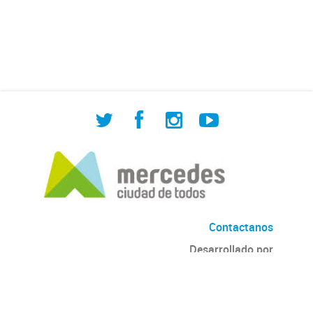
de Cuadrilla de Bacheo: albañilería y
construcción, colocación de tapa
registro, reparación...
Contactanos
Desarrollado por
Andino
con
CKAN
Versión: 2.6.3