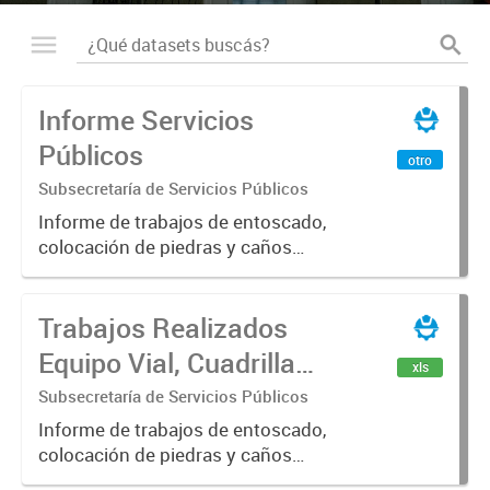
Informe Servicios
Públicos
otro
Subsecretaría de Servicios Públicos
Informe de trabajos de entoscado,
colocación de piedras y caños
(zanjeo - cruce de calles) Informe
de Cuadrilla de Bacheo: albañilería y
Trabajos Realizados
construcción, colocación de tapa
registro, reparación...
Equipo Vial, Cuadrilla
xls
Bacheo, Servicio
Subsecretaría de Servicios Públicos
Eléctrico - Noviembre
Informe de trabajos de entoscado,
colocación de piedras y caños
2021
(zanjeo - cruce de calles) Informe