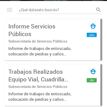
Informe Servicios
Públicos
otro
Subsecretaría de Servicios Públicos
Informe de trabajos de entoscado,
colocación de piedras y caños
(zanjeo - cruce de calles) Informe
de Cuadrilla de Bacheo: albañilería y
Trabajos Realizados
construcción, colocación de tapa
registro, reparación...
Equipo Vial, Cuadrilla
xls
Bacheo, Servicio
Subsecretaría de Servicios Públicos
Eléctrico - Noviembre
Informe de trabajos de entoscado,
colocación de piedras y caños
2021
(zanjeo - cruce de calles) Informe