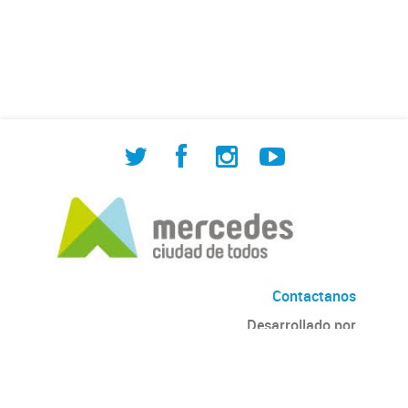
de Cuadrilla de Bacheo: albañilería y
construcción, colocación de tapa
registro, reparación...
Contactanos
Desarrollado por
Andino
con
CKAN
Versión: 2.6.3