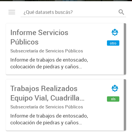
Informe Servicios
Públicos
otro
Subsecretaría de Servicios Públicos
Informe de trabajos de entoscado,
colocación de piedras y caños
(zanjeo - cruce de calles) Informe
de Cuadrilla de Bacheo: albañilería y
Trabajos Realizados
construcción, colocación de tapa
registro, reparación...
Equipo Vial, Cuadrilla
xls
Bacheo, Servicio
Subsecretaría de Servicios Públicos
Eléctrico - Noviembre
Informe de trabajos de entoscado,
colocación de piedras y caños
2021
(zanjeo - cruce de calles) Informe