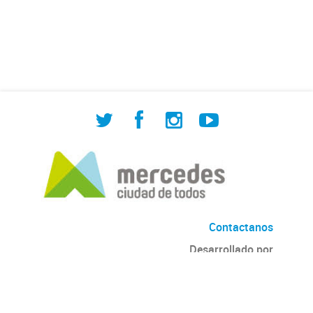
de Cuadrilla de Bacheo: albañilería y
construcción, colocación de tapa
registro, reparación...
Contactanos
Desarrollado por
Andino
con
CKAN
Versión: 2.6.3