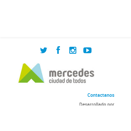
de Cuadrilla de Bacheo: albañilería y
construcción, colocación de tapa
registro, reparación...
Contactanos
Desarrollado por
Andino
con
CKAN
Versión: 2.6.3