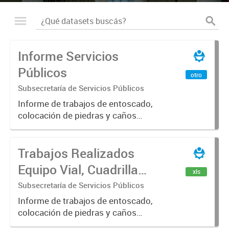
Informe Servicios
Públicos
otro
Subsecretaría de Servicios Públicos
Informe de trabajos de entoscado,
colocación de piedras y caños
(zanjeo - cruce de calles) Informe
de Cuadrilla de Bacheo: albañilería y
Trabajos Realizados
construcción, colocación de tapa
registro, reparación...
Equipo Vial, Cuadrilla
xls
Bacheo, Servicio
Subsecretaría de Servicios Públicos
Eléctrico - Noviembre
Informe de trabajos de entoscado,
colocación de piedras y caños
2021
(zanjeo - cruce de calles) Informe