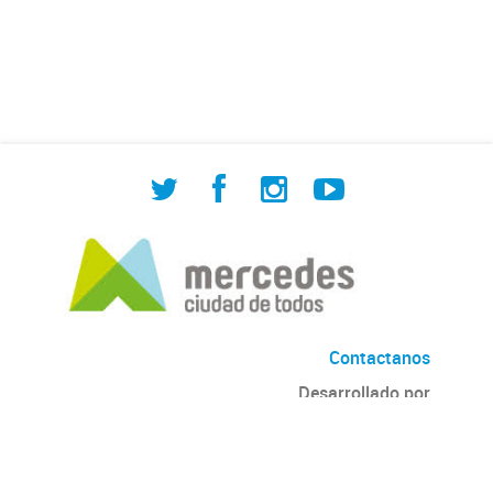
de Cuadrilla de Bacheo: albañilería y
construcción, colocación de tapa
registro, reparación...
Contactanos
Desarrollado por
Andino
con
CKAN
Versión: 2.6.3