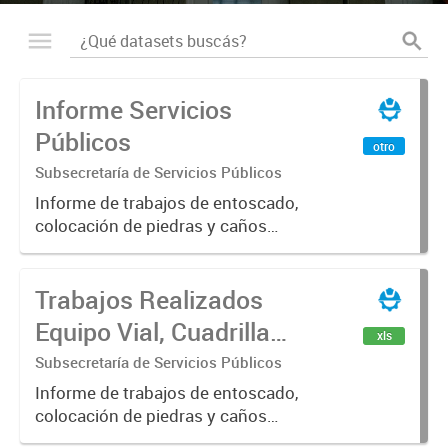
Informe Servicios
Públicos
otro
Subsecretaría de Servicios Públicos
Informe de trabajos de entoscado,
colocación de piedras y caños
(zanjeo - cruce de calles) Informe
de Cuadrilla de Bacheo: albañilería y
Trabajos Realizados
construcción, colocación de tapa
registro, reparación...
Equipo Vial, Cuadrilla
xls
Bacheo, Servicio
Subsecretaría de Servicios Públicos
Eléctrico - Noviembre
Informe de trabajos de entoscado,
colocación de piedras y caños
2021
(zanjeo - cruce de calles) Informe