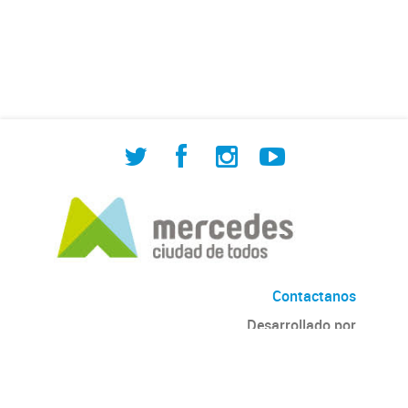
de Cuadrilla de Bacheo: albañilería y
construcción, colocación de tapa
registro, reparación...
Contactanos
Desarrollado por
Andino
con
CKAN
Versión: 2.6.3