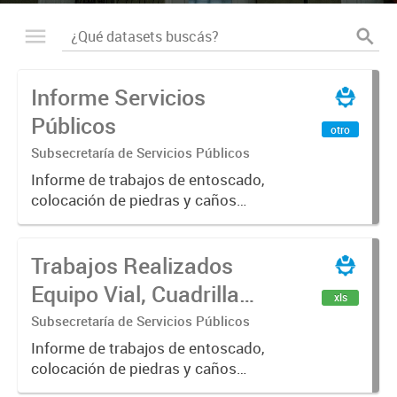
Informe Servicios
Públicos
otro
Subsecretaría de Servicios Públicos
Informe de trabajos de entoscado,
colocación de piedras y caños
(zanjeo - cruce de calles) Informe
de Cuadrilla de Bacheo: albañilería y
Trabajos Realizados
construcción, colocación de tapa
registro, reparación...
Equipo Vial, Cuadrilla
xls
Bacheo, Servicio
Subsecretaría de Servicios Públicos
Eléctrico - Noviembre
Informe de trabajos de entoscado,
colocación de piedras y caños
2021
(zanjeo - cruce de calles) Informe