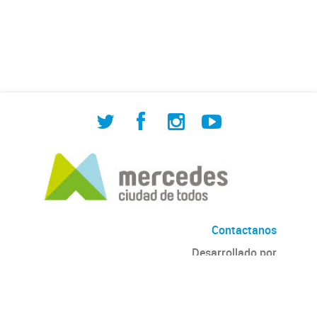
de Cuadrilla de Bacheo: albañilería y
construcción, colocación de tapa
registro, reparación...
Contactanos
Desarrollado por
Andino
con
CKAN
Versión: 2.6.3