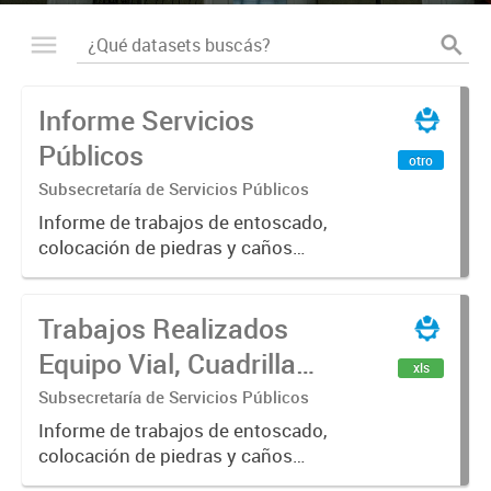
Informe Servicios
Públicos
otro
Subsecretaría de Servicios Públicos
Informe de trabajos de entoscado,
colocación de piedras y caños
(zanjeo - cruce de calles) Informe
de Cuadrilla de Bacheo: albañilería y
Trabajos Realizados
construcción, colocación de tapa
registro, reparación...
Equipo Vial, Cuadrilla
xls
Bacheo, Servicio
Subsecretaría de Servicios Públicos
Eléctrico - Noviembre
Informe de trabajos de entoscado,
colocación de piedras y caños
2021
(zanjeo - cruce de calles) Informe