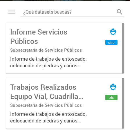
Informe Servicios
Públicos
otro
Subsecretaría de Servicios Públicos
Informe de trabajos de entoscado,
colocación de piedras y caños
(zanjeo - cruce de calles) Informe
de Cuadrilla de Bacheo: albañilería y
Trabajos Realizados
construcción, colocación de tapa
registro, reparación...
Equipo Vial, Cuadrilla
xls
Bacheo, Servicio
Subsecretaría de Servicios Públicos
Eléctrico - Noviembre
Informe de trabajos de entoscado,
colocación de piedras y caños
2021
(zanjeo - cruce de calles) Informe