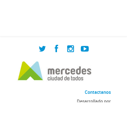
de Cuadrilla de Bacheo: albañilería y
construcción, colocación de tapa
registro, reparación...
Contactanos
Desarrollado por
Andino
con
CKAN
Versión: 2.6.3