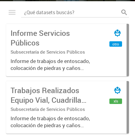
Informe Servicios
Públicos
otro
Subsecretaría de Servicios Públicos
Informe de trabajos de entoscado,
colocación de piedras y caños
(zanjeo - cruce de calles) Informe
de Cuadrilla de Bacheo: albañilería y
Trabajos Realizados
construcción, colocación de tapa
registro, reparación...
Equipo Vial, Cuadrilla
xls
Bacheo, Servicio
Subsecretaría de Servicios Públicos
Eléctrico - Noviembre
Informe de trabajos de entoscado,
colocación de piedras y caños
2021
(zanjeo - cruce de calles) Informe