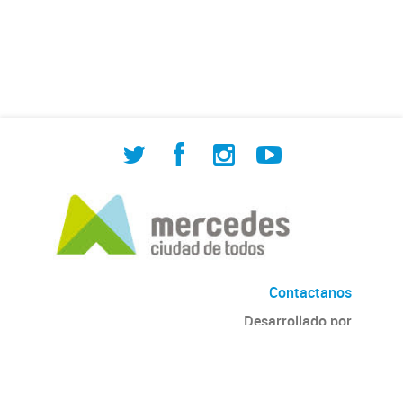
de Cuadrilla de Bacheo: albañilería y
construcción, colocación de tapa
registro, reparación...
Contactanos
Desarrollado por
Andino
con
CKAN
Versión: 2.6.3