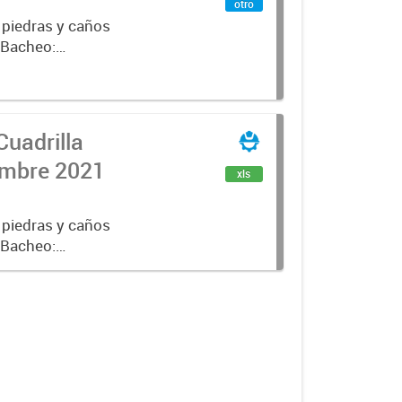
otro
 piedras y caños
e Bacheo:
istro,
Cuadrilla
iembre 2021
xls
 piedras y caños
e Bacheo:
istro,