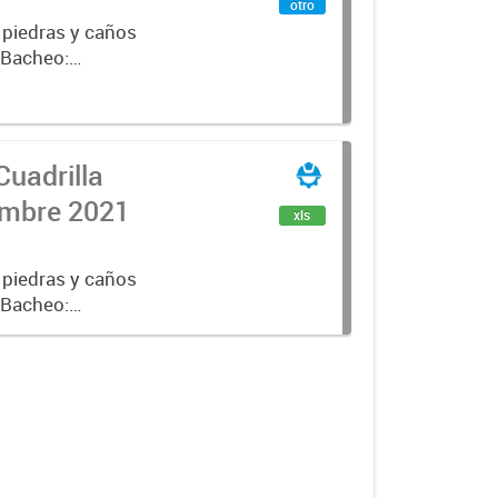
otro
 piedras y caños
e Bacheo:
istro,
Cuadrilla
iembre 2021
xls
 piedras y caños
e Bacheo:
istro,